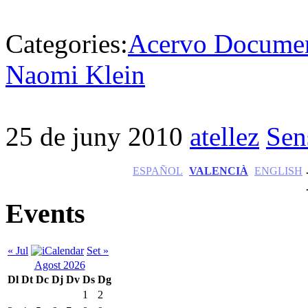
Categories:
Acervo Documen
Naomi Klein
25 de juny 2010
atellez
Sen
ESPAÑOL
VALENCIÀ
ENGLISH
Events
« Jul
Set »
Agost 2026
Dl
Dt
Dc
Dj
Dv
Ds
Dg
1
2