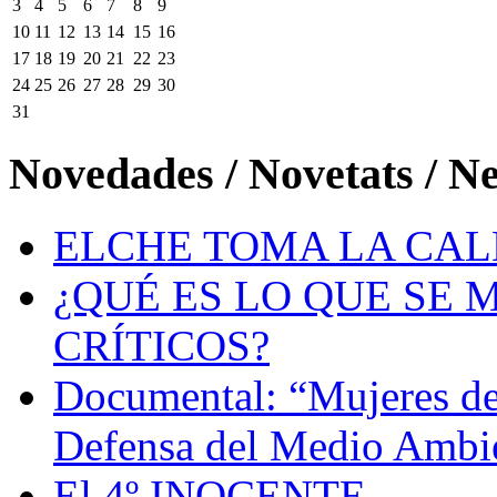
3
4
5
6
7
8
9
10
11
12
13
14
15
16
17
18
19
20
21
22
23
24
25
26
27
28
29
30
31
Novedades / Novetats / N
ELCHE TOMA LA CAL
¿QUÉ ES LO QUE SE 
CRÍTICOS?
Documental: “Mujeres de
Defensa del Medio Ambi
El 4º INOCENTE