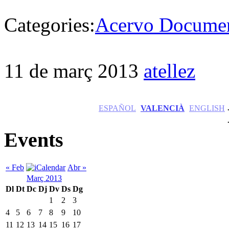
Categories:
Acervo Documen
11 de març 2013
atellez
ESPAÑOL
VALENCIÀ
ENGLISH
Events
« Feb
Abr »
Març 2013
Dl
Dt
Dc
Dj
Dv
Ds
Dg
1
2
3
4
5
6
7
8
9
10
11
12
13
14
15
16
17