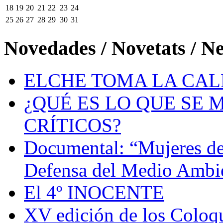
18
19
20
21
22
23
24
25
26
27
28
29
30
31
Novedades / Novetats / N
ELCHE TOMA LA CAL
¿QUÉ ES LO QUE SE 
CRÍTICOS?
Documental: “Mujeres de
Defensa del Medio Ambi
El 4º INOCENTE
XV edición de los Coloqu