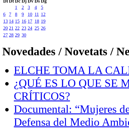
Dl
Dt
Dc
Dj
Dv
Ds
Dg
1
2
3
4
5
6
7
8
9
10
11
12
13
14
15
16
17
18
19
20
21
22
23
24
25
26
27
28
29
30
Novedades / Novetats / N
ELCHE TOMA LA CAL
¿QUÉ ES LO QUE SE 
CRÍTICOS?
Documental: “Mujeres de
Defensa del Medio Ambi