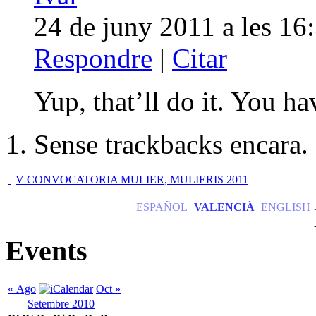
24 de juny 2011 a les 16
Respondre
|
Citar
Yup, that’ll do it. You h
Sense trackbacks encara.
V CONVOCATORIA MULIER, MULIERIS 2011
ESPAÑOL
VALENCIÀ
ENGLISH
Events
« Ago
Oct »
Setembre 2010