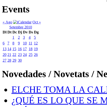
Events
« Ago
Oct »
Setembre 2010
Dl
Dt
Dc
Dj
Dv
Ds
Dg
1
2
3
4
5
6
7
8
9
10
11
12
13
14
15
16
17
18
19
20
21
22
23
24
25
26
27
28
29
30
Novedades / Novetats / N
ELCHE TOMA LA CAL
¿QUÉ ES LO QUE SE 