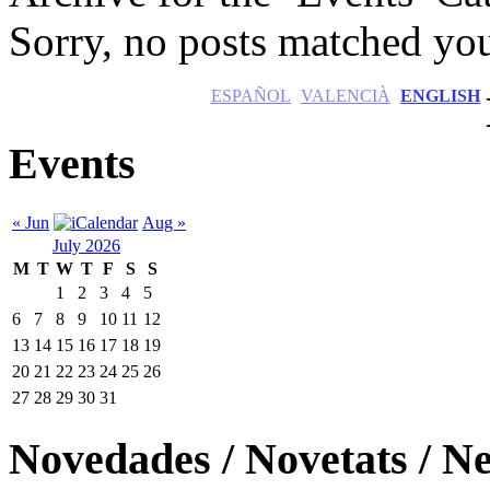
Sorry, no posts matched your
ESPAÑOL
VALENCIÀ
ENGLISH
Events
« Jun
Aug »
July 2026
M
T
W
T
F
S
S
1
2
3
4
5
6
7
8
9
10
11
12
13
14
15
16
17
18
19
20
21
22
23
24
25
26
27
28
29
30
31
Novedades / Novetats / N