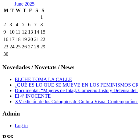
June 2025
M
T
W
T
F
S
S
1
2
3
4
5
6
7
8
9
10
11
12
13
14
15
16
17
18
19
20
21
22
23
24
25
26
27
28
29
30
Novedades / Novetats / News
ELCHE TOMA LA CALLE
¿QUÉ ES LO QUE SE MUEVE EN LOS FEMINISMOS CR
Documental: “Mujeres de Intag. Comercio Justo y Defensa de
El 4º INOCENTE
XV edición de los Coloquios de Cultura Visual Contemporáne
Admin
Log in
RSS